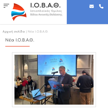
Ι.Ο.Β.Α.Θ.
Ιστιοπλοϊκός Όμιλος
Βόλου Ανοικτής Θαλάσσης
Αρχική σελίδα
| Νέα Ι.Ο.Β.Α.Θ.
Νέα Ι.Ο.Β.Α.Θ.