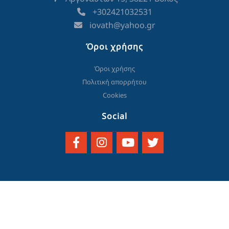
+302421032531
iovath@yahoo.gr
Όροι χρήσης
Όροι χρήσης
Πολιτική απορρήτου
Cookies
Social
© 2023 created and powered by
think.gr AE