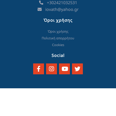
+302421032531
iovath@yahoo.gr
Όροι χρήσης
Όροι χρήσης
Πολιτική απορρήτου
Cookies
Social
© 2023 created and powered by
think.gr AE