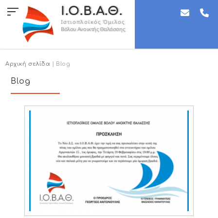
Ι.Ο.Β.Α.Θ.
Ιστιοπλοϊκός Όμιλος
Βόλου Ανοικτής Θαλάσσης
Αρχική σελίδα
| Blog
Blog