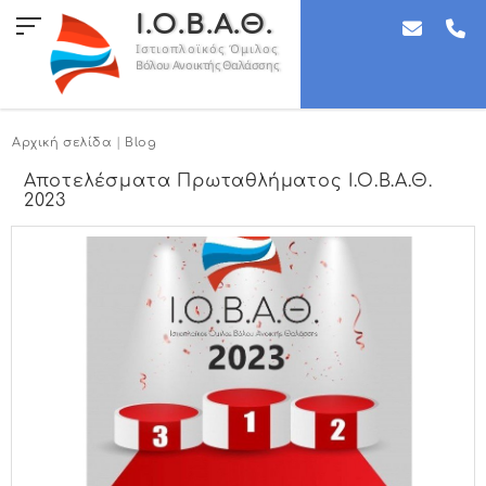
Ι.Ο.Β.Α.Θ.
Ιστιοπλοϊκός Όμιλος
Βόλου Ανοικτής Θαλάσσης
Αρχική σελίδα
|
Blog
Αποτελέσματα Πρωταθλήματος Ι.Ο.Β.Α.Θ.
2023