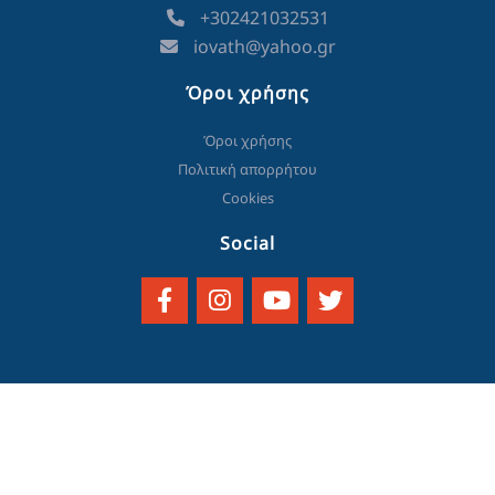
+302421032531
iovath@yahoo.gr
Όροι χρήσης
Όροι χρήσης
Πολιτική απορρήτου
Cookies
Social
© 2023 created and powered by
think.gr AE