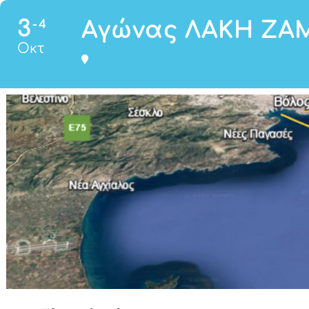
3
Αγώνας ΛΑΚΗ ΖΑ
4
Οκτ