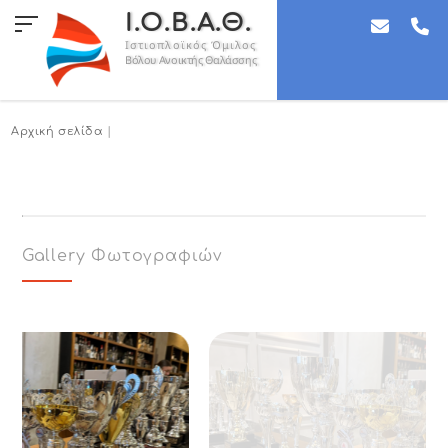
Ι.Ο.Β.Α.Θ.
Ιστιοπλοϊκός Όμιλος
Βόλου Ανοικτής Θαλάσσης
Αρχική σελίδα
|
Gallery Φωτογραφιών