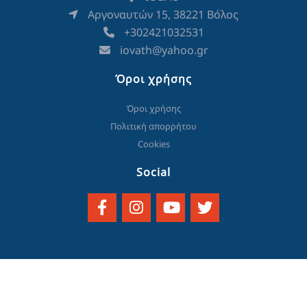
Αργοναυτών 15, 38221 Βόλος
+302421032531
iovath@yahoo.gr
Όροι χρήσης
Όροι χρήσης
Πολιτική απορρήτου
Cookies
Social